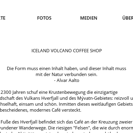
TE
FOTOS
MEDIEN
ÜBE
ICELAND VOLCANO COFFEE SHOP
Die Form muss einen Inhalt haben, und dieser Inhalt muss
mit der Natur verbunden sein.
- Alvar Aalto
 2300 Jahren schuf eine Krustenbewegung die einzigartige
dschaft des Vulkans Hverfjall und des Mývatn-Gebietes: reizvoll 
hselhaft, einsam und schön. Inmitten dieses weitläufigen Gebiets 
 bescheidenes, modernes Café versteckt.
Fuße des Hverfjall befindet sich das Café an der Kreuzung zweier
undener Wanderwege. Die riesigen "Felsen", die wie durch enor