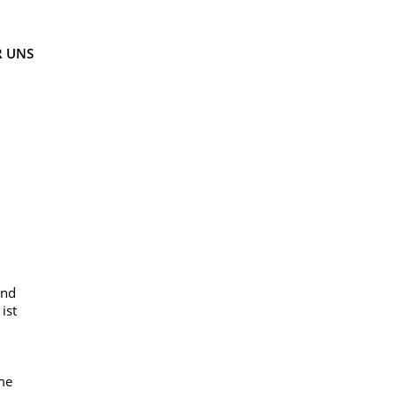
R UNS
und
ist
me