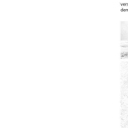
ver
dem