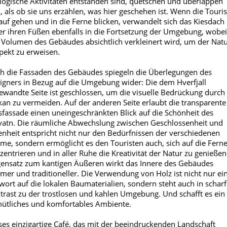
logische Aktivitäten entstanden sind, quetschen und überlappen
h, als ob sie uns erzählen, was hier geschehen ist. Wenn die Touri
auf gehen und in die Ferne blicken, verwandelt sich das Kiesdach
er ihren Füßen ebenfalls in die Fortsetzung der Umgebung, wobei
 Volumen des Gebäudes absichtlich verkleinert wird, um der Nat
pekt zu erweisen.
h die Fassaden des Gebäudes spiegeln die Überlegungen des
igners in Bezug auf die Umgebung wider: Die dem Hverfjall
ewandte Seite ist geschlossen, um die visuelle Bedrückung durch
kan zu vermeiden. Auf der anderen Seite erlaubt die transparente
sfassade einen uneingeschränkten Blick auf die Schönheit des
atn. Die räumliche Abwechslung zwischen Geschlossenheit und
enheit entspricht nicht nur den Bedürfnissen der verschiedenen
me, sondern ermöglicht es den Touristen auch, sich auf die Ferne
zentrieren und in aller Ruhe die Kreativität der Natur zu genießen
ensatz zum kantigen Äußeren wirkt das Innere des Gebäudes
mer und traditioneller. Die Verwendung von Holz ist nicht nur ei
wort auf die lokalen Baumaterialien, sondern steht auch in schar
trast zu der trostlosen und kahlen Umgebung. Und schafft es ein
ütliches und komfortables Ambiente.
ses einzigartige Café, das mit der beeindruckenden Landschaft