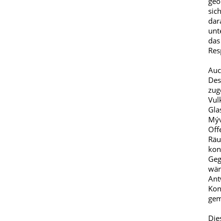
geo
sic
dar
unt
das
Res
Auc
Des
zug
Vul
Gla
Mýv
Off
Räu
kon
Geg
wär
Ant
Kon
gem
Die