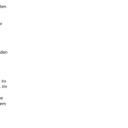
sten
ur
 den
 zu
. Im
ne
fem