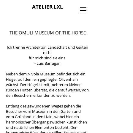
ATELIER LXL
THE OMULI MUSEUM OF THE HORSE
Ich trenne Architektur, Landschaft und Garten
nicht
für mich sind sie eins.
- Luis Barragan
Neben dem Nivola Museum befindet sich ein
Hügel, auf dem ein gepflegter Olivenhain
wächst. Der Hügel ist mit mehreren kleinen
runden Hütten übersät, die darauf warten, von
den Besuchern erkunden zu werden.
Entlang des gewundenen Weges gehen die
Besucher vom Museum in den Garten und
vom Grünland in den Hain, wobei hier ein
harmonischer Übergang zwischen künstlichen
und natürlichen Elementen besteht. Der
kurvenreiche Weg, der als stiller Hinweis dient,