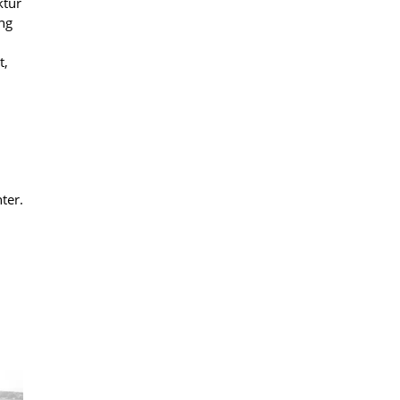
ktur
ng
t,
ter.