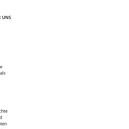
R UNS
ie
als
chte
d
hten