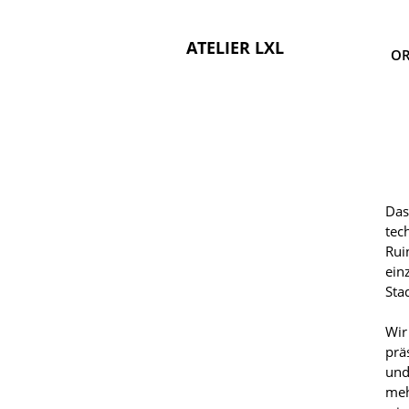
ATELIER LXL
OR
Das
tec
Rui
ein
Sta
Wir
prä
und
meh