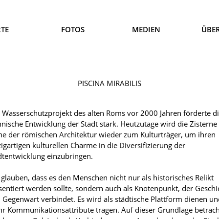
TE
FOTOS
MEDIEN
ÜBE
PISCINA MIRABILIS
 Wasserschutzprojekt des alten Roms vor 2000 Jahren förderte d
hnische Entwicklung der Stadt stark. Heutzutage wird die Zisterne 
ne der römischen Architektur wieder zum Kulturträger, um ihren
zigartigen kulturellen Charme in die Diversifizierung der
dtentwicklung einzubringen.
 glauben, dass es den Menschen nicht nur als historisches Relikt
sentiert werden sollte, sondern auch als Knotenpunkt, der Geschi
 Gegenwart verbindet. Es wird als städtische Plattform dienen un
r Kommunikationsattribute tragen. Auf dieser Grundlage betrac