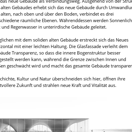
 das neue Gebäude als Verbindungsweg. Ausgehend von der Stru
 alten Gebäudes erhebt sich das neue Gebäude durch Umwandlu
 alten, nach oben und über den Boden, verbindet es drei
schiedene räumliche Ebenen. Währenddessen werden Sonnenlich
t und Regenwasser in unterirdische Gebäude geleitet.
glichen mit dem soliden alten Gebäude erstreckt sich das Neues
izontal mit einer leichten Haltung. Die Glasfassade verleiht dem
äude Transparenz, so dass die innere Bogenstruktur besser
gestellt werden kann, während die Grenze zwischen Innen und
en geschwächt wird und macht das gesamte Gebäude transparen
chichte, Kultur und Natur überschneiden sich hier, öffnen ihre
tvollere Zukunft und strahlen neue Kraft und Vitalität aus.