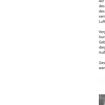
wir
des
des
ver
Luf
Ver
hor
Geb
dar
Auß
Ges
wer